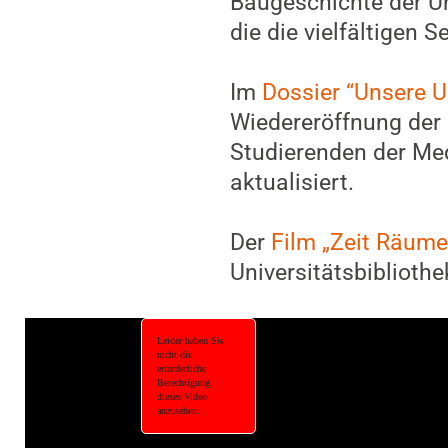
Baugeschichte der Un
die die vielfältigen S
Im
Dossier “Unsere U
Wiedereröffnung der 
Studierenden der Med
aktualisiert.
Der
Film „Zeit Räume
Universitätsbibliothe
Video-Player überspringen