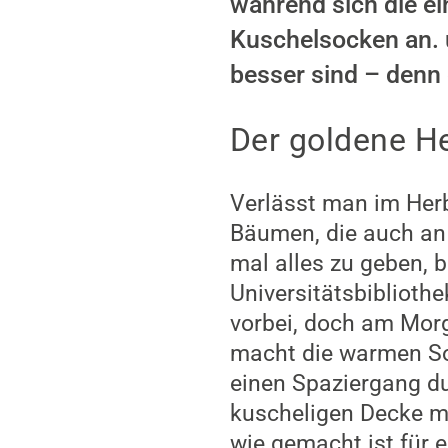
während sich die ei
Kuschelsocken an. 
besser sind – denn 
Der goldene H
Verlässt man im Herb
Bäumen, die auch an 
mal alles zu geben, 
Universitätsbiblioth
vorbei, doch am Mor
macht die warmen Son
einen Spaziergang du
kuscheligen Decke mi
wie gemacht ist für e