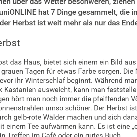
nen über das Wetter beschweren, ziehen 
uniONLINE hat 7 Dinge gesammelt, die i
der Herbst ist weit mehr als nur das En
erbst
st das Haus, bietet sich einem ein Bild a
grauen Tagen für etwas Farbe sorgen. Die 
bevor ihr Winterschlaf beginnt. Während m
ek Kastanien ausweicht, kann man feststell
gen hört man noch immer die pfeiffenden V
nenstrahlen umso schöner. Der Herbst ist 
rch gelb-rote Wälder machen und sich dana
t einem Tee aufwärmen kann. Es ist eine „c
in Treffen im Café oder ein gutes Buch.