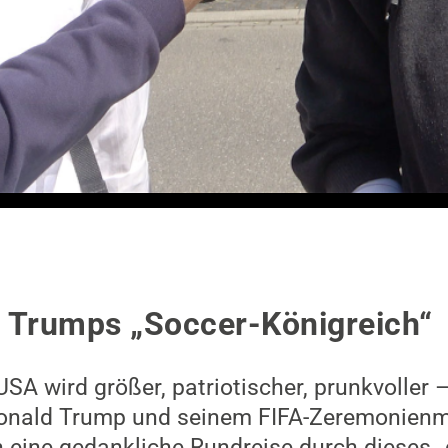
 Trumps „Soccer-Königreich“
SA wird größer, patriotischer, prunkvoller 
onald Trump und seinem FIFA-Zeremonienme
n eine gedankliche Rundreise durch dieses 