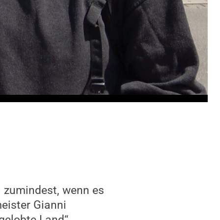
– zumindest, wenn es
ister Gianni
„gelobte Land“