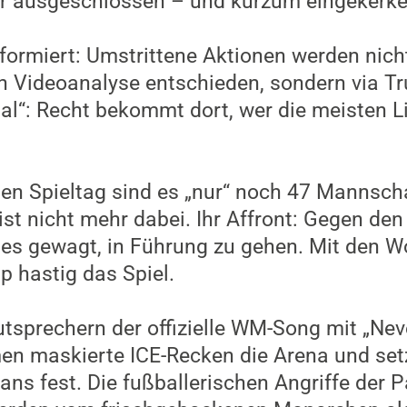
r ausgeschlossen – und kurzum eingekerke
formiert: Umstrittene Aktionen werden nich
h Videoanalyse entschieden, sondern via T
al“: Recht bekommt dort, wer die meisten Li
n Spieltag sind es „nur“ noch 47 Mannscha
t nicht mehr dabei. Ihr Affront: Gegen de
es gewagt, in Führung zu gehen. Mit den W
 hastig das Spiel.
sprechern der offizielle WM-Song mit „Never
men maskierte ICE-Recken die Arena und se
Fans fest. Die fußballerischen Angriffe der 