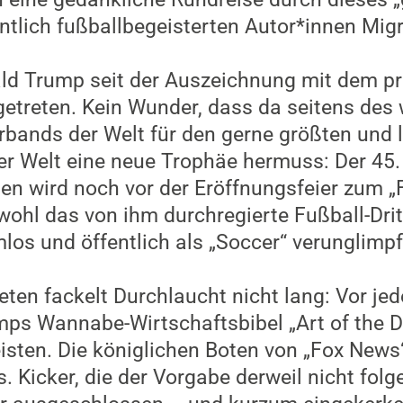
entlich fußballbegeisterten Autor*innen Mig
ld Trump seit der Auszeichnung mit dem pr
getreten. Kein Wunder, dass da seitens des
bands der Welt für den gerne größten und 
 Welt eine neue Trophäe hermuss: Der 45. 
ten wird noch vor der Eröffnungsfeier zum „
wohl das von ihm durchregierte Fußball-Dri
los und öffentlich als „Soccer“ verunglimpf
eten fackelt Durchlaucht nicht lang: Vor j
mps Wannabe-Wirtschaftsbibel „Art of the De
isten. Die königlichen Boten von „Fox News“
 Kicker, die der Vorgabe derweil nicht folg