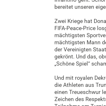
bereitet unseren eig
Zwei Kriege hat Dona
FIFA-Peace-Price los
mächtigsten Sportver
mächtigsten Mann der
der Vereinigten Staa
gekrönt. Und das, ob
„Schöne Spiel“ scham
Und mit royalen Dekr
die Athleten aus Tru
einen Treueschwur le
Zeichen des Respekts.