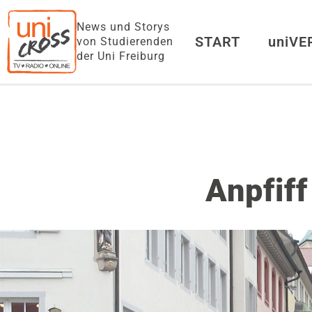
News und Storys
START
uniV
von Studierenden
der Uni Freiburg
Anpfif