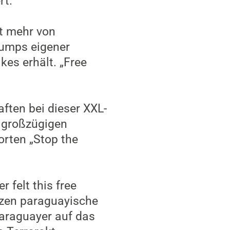
rt.
t mehr von
rumps eigener
kes erhält. „Free
ften bei dieser XXL-
n großzügigen
orten „Stop the
 felt this free
tzen paraguayische
Paraguayer auf das