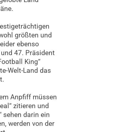
räne.
estigeträchtigen
 wohl größten und
leider ebenso
und 47. Präsident
Football King“
tte-Welt-Land das
t.
edem Anpfiff müssen
al“ zitieren und
 sehen darin ein
en, werden von der