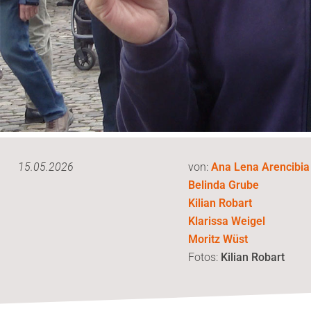
15.05.2026
von:
Ana Lena Arencibi
Belinda Grube
Kilian Robart
Klarissa Weigel
Moritz Wüst
Fotos:
Kilian Robart