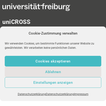
uniCROSS
Albert-Ludwigs-Universität
Cookie-Zustimmung verwalten
Universitätsbibliothek
Medienzentrum
Platz der Universität 2
Wir verwenden Cookies, um bestimmte Funktionen unserer Website zu
gewährleisten. Wir verarbeiten keine persönlichen Daten.
D-79098 Freiburg im Breisgau
Cookies akzeptieren
redaktion-unicross[at]ub.uni-freiburg.de
Ablehnen
NEWSLETTER
uniFM LIVE
IMPRESSUM
Einstellungen anzeigen
DATENSCHUTZ
Datenschutzerklärung
Datenschutzerklärung
Impressum