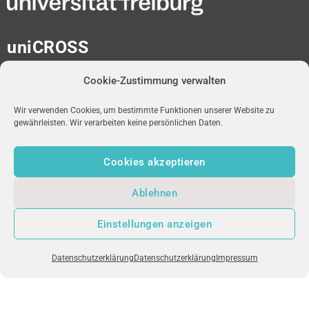
uniCROSS
Albert-Ludwigs-Universität
Cookie-Zustimmung verwalten
Universitätsbibliothek
Medienzentrum
Platz der Universität 2
Wir verwenden Cookies, um bestimmte Funktionen unserer Website zu
gewährleisten. Wir verarbeiten keine persönlichen Daten.
D-79098 Freiburg im Breisgau
Cookies akzeptieren
redaktion-unicross[at]ub.uni-freiburg.de
Ablehnen
NEWSLETTER
uniFM LIVE
IMPRESSUM
Einstellungen anzeigen
DATENSCHUTZ
Datenschutzerklärung
Datenschutzerklärung
Impressum