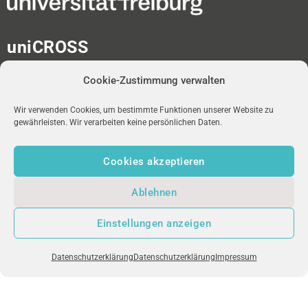
uniCROSS
Albert-Ludwigs-Universität
Cookie-Zustimmung verwalten
Universitätsbibliothek
Medienzentrum
Platz der Universität 2
Wir verwenden Cookies, um bestimmte Funktionen unserer Website zu
gewährleisten. Wir verarbeiten keine persönlichen Daten.
D-79098 Freiburg im Breisgau
Cookies akzeptieren
redaktion-unicross[at]ub.uni-freiburg.de
Ablehnen
NEWSLETTER
uniFM LIVE
IMPRESSUM
Einstellungen anzeigen
DATENSCHUTZ
Datenschutzerklärung
Datenschutzerklärung
Impressum