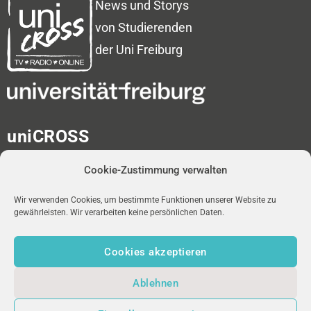
News und Storys
von Studierenden
der Uni Freiburg
uniCROSS
Albert-Ludwigs-Universität
Cookie-Zustimmung verwalten
Universitätsbibliothek
Medienzentrum
Platz der Universität 2
Wir verwenden Cookies, um bestimmte Funktionen unserer Website zu
gewährleisten. Wir verarbeiten keine persönlichen Daten.
D-79098 Freiburg im Breisgau
Cookies akzeptieren
redaktion-unicross[at]ub.uni-freiburg.de
Ablehnen
NEWSLETTER
uniFM LIVE