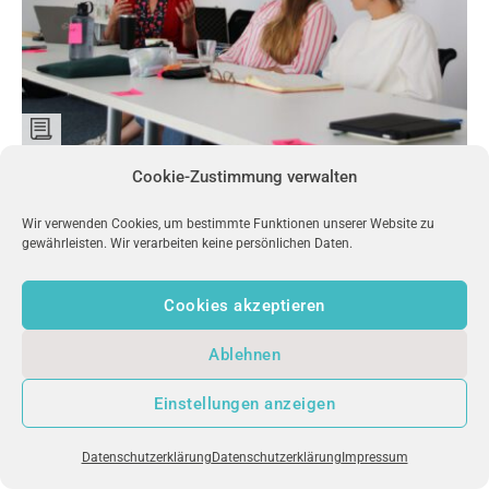
Cookie-Zustimmung verwalten
#FEMALE*EMPOWERMENT – EXIST-WOMEN
Mut zum Gründen
Wir verwenden Cookies, um bestimmte Funktionen unserer Website zu
gewährleisten. Wir verarbeiten keine persönlichen Daten.
Eine diversere Gründungswelt, chancengerechte Führung,
Innovationen aus weiblicher Perspektive – das will das
Cookies akzeptieren
Programm EXIST-Women fördern. Im Workshop
„Unconscious Bias“ suchen zehn Stipendiatinnen des
Ablehnen
Programms nach Strategien, um mit alltäglichen
Wahrnehmungsverzerrungen besser umzugehen.
Einstellungen anzeigen
Datenschutzerklärung
Datenschutzerklärung
Impressum