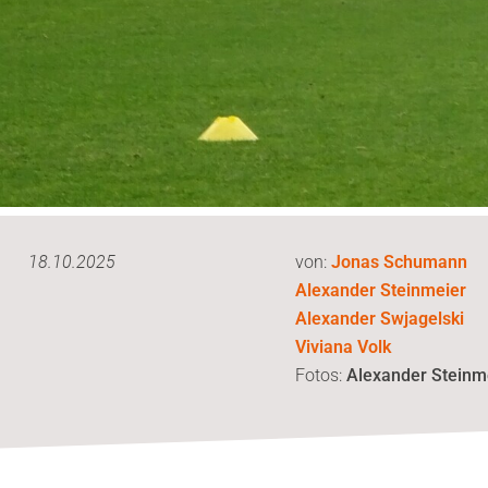
18.10.2025
von:
Jonas Schumann
Alexander Steinmeier
Alexander Swjagelski
Viviana Volk
Fotos:
Alexander Steinm