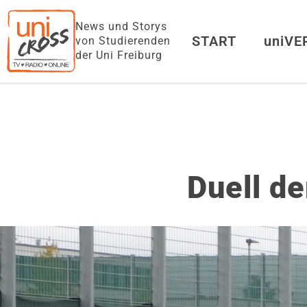
News und Storys
START
uniV
von Studierenden
der Uni Freiburg
Duell d