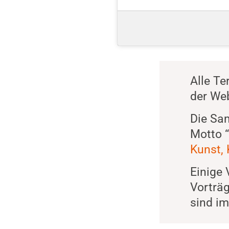
Alle Te
der We
Die Sa
Motto “
Kunst, 
Einige 
Vorträ
sind i