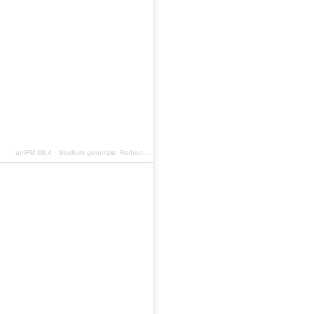
uniFM 88,4
·
Studium generale: Reihen im WiSe 24/25