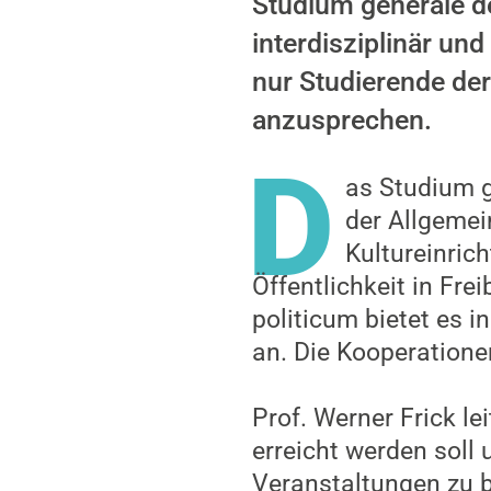
Studium generale de
interdisziplinär und
nur Studierende der
anzusprechen.
D
as Studium g
der Allgemein
Kultureinric
Öffentlichkeit in Fr
politicum bietet es 
an. Die Kooperatione
Prof. Werner Frick le
erreicht werden soll 
Veranstaltungen zu 