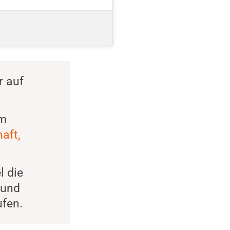
r auf
em
aft,
l die
 und
fen.