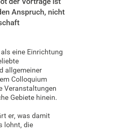
t der Vorträge ist
 den Anspruch, nicht
schaft
als eine Einrichtung
eliebte
nd allgemeiner
 dem Colloquium
he Veranstaltungen
he Gebiete hinein.
ärt er, was damit
 lohnt, die