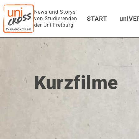
News und Storys
START
uniV
von Studierenden
der Uni Freiburg
Spirits
von
The_Strumbel
uniFM LIVE
Kurzfilme