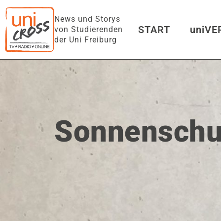
News und Storys
START
uniV
von Studierenden
der Uni Freiburg
The Happy Dictator
von
G
uniFM LIVE
Sonnenschu