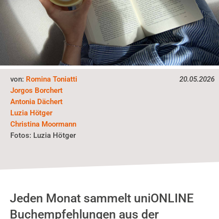
von:
Romina Toniatti
20.05.2026
Jorgos Borchert
Antonia Dächert
Luzia Hötger
Christina Moormann
Fotos:
Luzia Hötger
Jeden Monat sammelt uniONLINE
Buchempfehlungen aus der