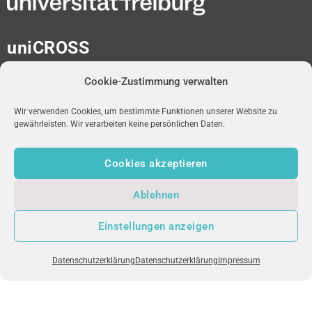
uniCROSS
Albert-Ludwigs-Universität
Cookie-Zustimmung verwalten
Universitätsbibliothek
Medienzentrum
Platz der Universität 2
Wir verwenden Cookies, um bestimmte Funktionen unserer Website zu
gewährleisten. Wir verarbeiten keine persönlichen Daten.
D-79098 Freiburg im Breisgau
Cookies akzeptieren
redaktion-unicross[at]ub.uni-freiburg.de
Ablehnen
NEWSLETTER
uniFM LIVE
IMPRESSUM
Einstellungen anzeigen
DATENSCHUTZ
Datenschutzerklärung
Datenschutzerklärung
Impressum