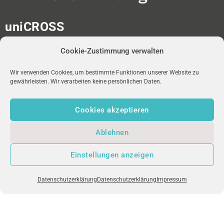
uniCROSS
Albert-Ludwigs-Universität
Cookie-Zustimmung verwalten
Universitätsbibliothek
Medienzentrum
Platz der Universität 2
Wir verwenden Cookies, um bestimmte Funktionen unserer Website zu
gewährleisten. Wir verarbeiten keine persönlichen Daten.
D-79098 Freiburg im Breisgau
Cookies akzeptieren
redaktion-unicross[at]ub.uni-freiburg.de
Ablehnen
NEWSLETTER
uniFM LIVE
IMPRESSUM
Einstellungen anzeigen
DATENSCHUTZ
Datenschutzerklärung
Datenschutzerklärung
Impressum