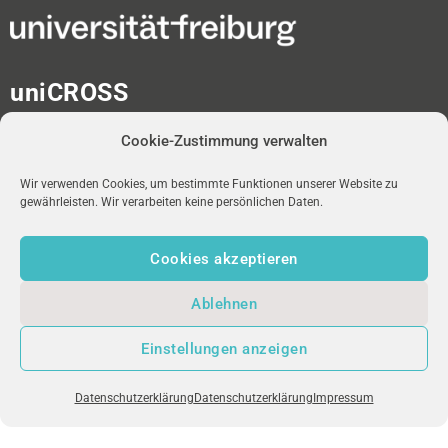
uniCROSS
Albert-Ludwigs-Universität
Cookie-Zustimmung verwalten
Universitätsbibliothek
Medienzentrum
Platz der Universität 2
Wir verwenden Cookies, um bestimmte Funktionen unserer Website zu
gewährleisten. Wir verarbeiten keine persönlichen Daten.
D-79098 Freiburg im Breisgau
Cookies akzeptieren
redaktion-unicross[at]ub.uni-freiburg.de
Ablehnen
NEWSLETTER
uniFM LIVE
IMPRESSUM
Einstellungen anzeigen
DATENSCHUTZ
Datenschutzerklärung
Datenschutzerklärung
Impressum