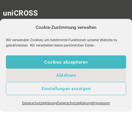
uniCROSS
Albert-Ludwigs-Universität
Cookie-Zustimmung verwalten
Universitätsbibliothek
Medienzentrum
Platz der Universität 2
Wir verwenden Cookies, um bestimmte Funktionen unserer Website zu
gewährleisten. Wir verarbeiten keine persönlichen Daten.
D-79098 Freiburg im Breisgau
Cookies akzeptieren
redaktion-unicross[at]ub.uni-freiburg.de
Ablehnen
NEWSLETTER
uniFM LIVE
IMPRESSUM
Einstellungen anzeigen
DATENSCHUTZ
Datenschutzerklärung
Datenschutzerklärung
Impressum