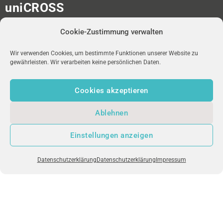
uniCROSS
Albert-Ludwigs-Universität
Cookie-Zustimmung verwalten
Universitätsbibliothek
Medienzentrum
Platz der Universität 2
Wir verwenden Cookies, um bestimmte Funktionen unserer Website zu
gewährleisten. Wir verarbeiten keine persönlichen Daten.
D-79098 Freiburg im Breisgau
Cookies akzeptieren
redaktion-unicross[at]ub.uni-freiburg.de
Ablehnen
NEWSLETTER
uniFM LIVE
IMPRESSUM
Einstellungen anzeigen
DATENSCHUTZ
Datenschutzerklärung
Datenschutzerklärung
Impressum