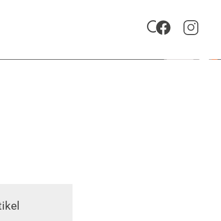
Zu uniFM 88,4
ikel