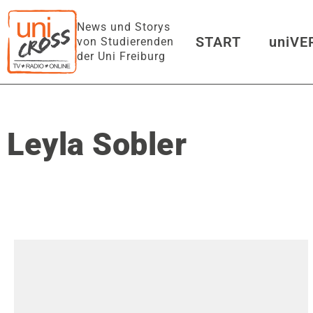
News und Storys
START
uniV
von Studierenden
der Uni Freiburg
Obvious_Guy
von
Alfie_
uniFM LIVE
Leyla Sobler