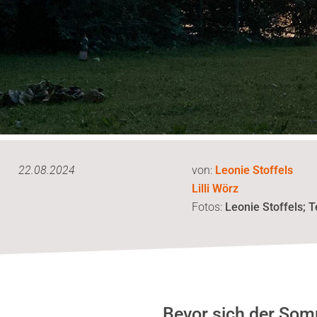
22.08.2024
von:
Leonie Stoffels
Lilli Wörz
Fotos:
Leonie Stoffels; T
Bevor sich der Somm