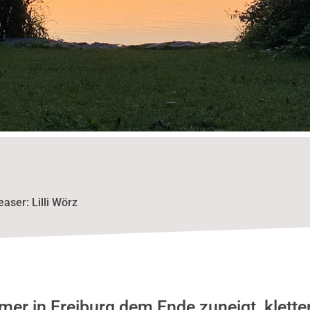
easer: Lilli Wörz
er in Freiburg dem Ende zuneigt, klette