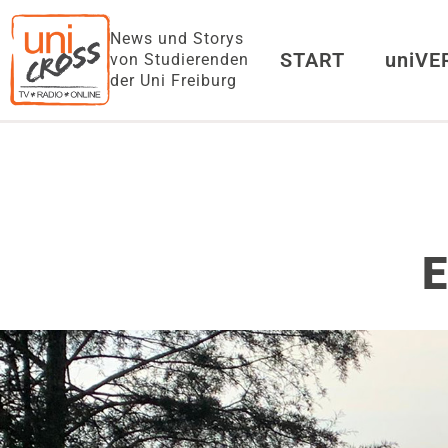
News und Storys
START
uniV
von Studierenden
der Uni Freiburg
E