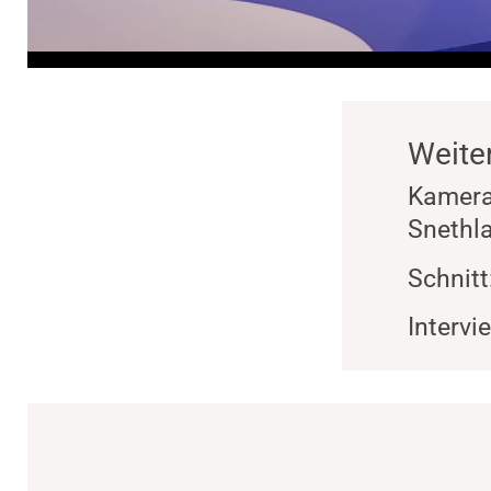
Weite
Kamera:
Snethl
Schnitt
Intervi