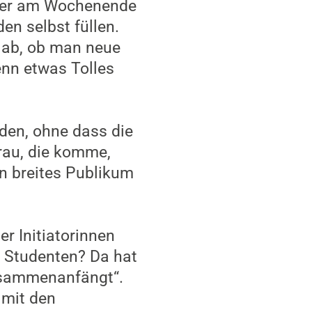
öfter am Wochenende
n selbst füllen.
n ab, ob man neue
enn etwas Tolles
nden, ohne dass die
rau, die komme,
in breites Publikum
r Initiatorinnen
m Studenten? Da hat
zusammenanfängt“.
 mit den