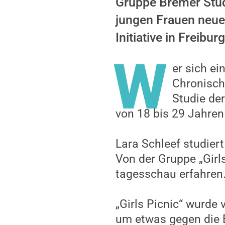
Gruppe Bremer Stude
jungen Frauen neue 
Initiative in Freibu
W
er sich ei
Chronisch
Studie de
von 18 bis 29 Jahren
Lara Schleef studier
Von der Gruppe „Girl
tagesschau erfahren
„Girls Picnic“ wurde
um etwas gegen die E