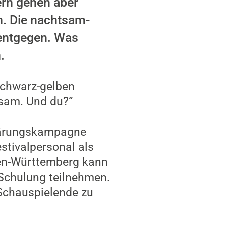
ern gehen aber
n. Die nachtsam-
 entgegen. Was
.
 schwarz-gelben
tsam. Und du?“
fklärungskampagne
estivalpersonal als
den-Württemberg kann
 Schulung teilnehmen.
 Schauspielende zu