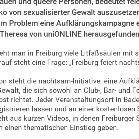
rauen und queere Personen, bedeutet fei
ko von sexualisierter Gewalt auszusetze
iesem Problem eine Aufklärungskampagne
at Theresa von uniONLINE herausgefunden
eht man in Freiburg viele Litfaßsäulen mit
auf steht eine Frage: „Freiburg feiert nach
ion steht die nachtsam-Initiative: eine Au
ewalt, die sich sowohl an Club-, Bar- und F
bst richtet. Jeder Veranstaltungsort in Ba
gistrieren lassen und an einer kostenlosen
ht aus kurzen Videos, in denen Freiburger
 einen thematischen Einstieg geben.