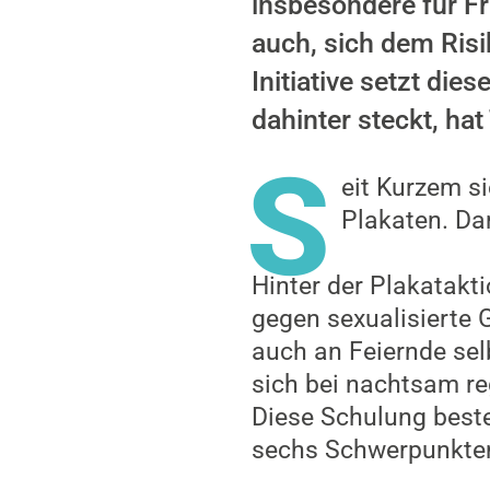
insbesondere für F
auch, sich dem Risi
Initiative setzt d
dahinter steckt, h
S
eit Kurzem si
Plakaten. Dar
Hinter der Plakatakt
gegen sexualisierte G
auch an Feiernde sel
sich bei nachtsam re
Diese Schulung beste
sechs Schwerpunkten