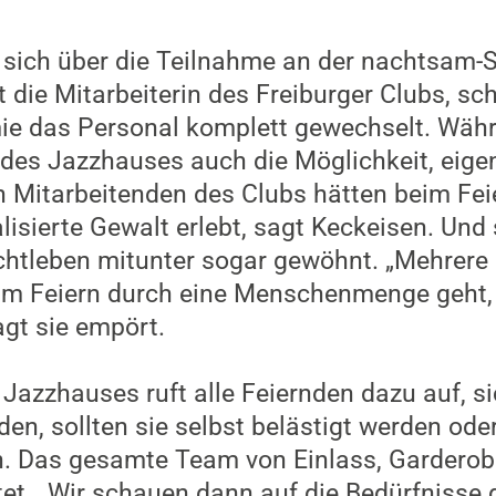
sich über die Teilnahme an der nachtsam-S
 die Mitarbeiterin des Freiburger Clubs, sc
e das Personal komplett gewechselt. Währ
des Jazzhauses auch die Möglichkeit, eige
hen Mitarbeitenden des Clubs hätten beim Fe
lisierte Gewalt erlebt, sagt Keckeisen. Und
chtleben mitunter sogar gewöhnt. „Mehrer
m Feiern durch eine Menschenmenge geht, 
agt sie empört.
 Jazzhauses ruft alle Feiernden dazu auf, s
n, sollten sie selbst belästigt werden oder
n. Das gesamte Team von Einlass, Garderob
tet. „Wir schauen dann auf die Bedürfnisse 