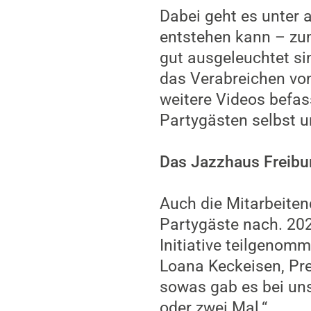
Dabei geht es unter 
entstehen kann – zum
gut ausgeleuchtet si
das Verabreichen vo
weitere Videos befa
Partygästen selbst 
Das Jazzhaus Freibu
Auch die Mitarbeiten
Partygäste nach. 20
Initiative teilgenomm
Loana Keckeisen, Pr
sowas gab es bei uns
oder zwei Mal.“