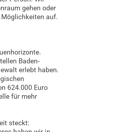
benraum gehen oder
 Möglichkeiten auf.
auenhorizonte.
tellen Baden-
ewalt erlebt haben.
rgischen
von 624.000 Euro
lle für mehr
eit steckt:
rgs haben wir in