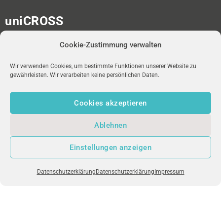
uniCROSS
Albert-Ludwigs-Universität
Cookie-Zustimmung verwalten
Universitätsbibliothek
Medienzentrum
Platz der Universität 2
Wir verwenden Cookies, um bestimmte Funktionen unserer Website zu
gewährleisten. Wir verarbeiten keine persönlichen Daten.
D-79098 Freiburg im Breisgau
Cookies akzeptieren
redaktion-unicross[at]ub.uni-freiburg.de
Ablehnen
NEWSLETTER
uniFM LIVE
IMPRESSUM
Einstellungen anzeigen
DATENSCHUTZ
Datenschutzerklärung
Datenschutzerklärung
Impressum