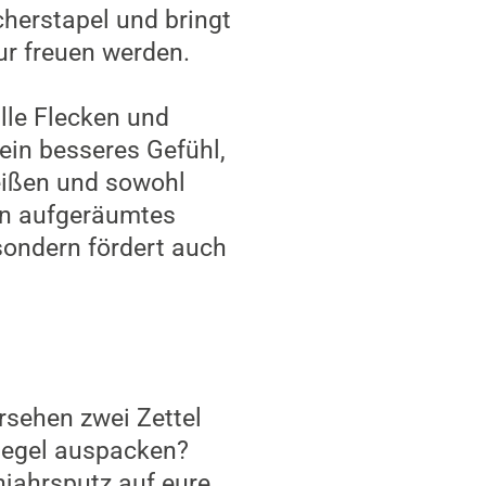
cherstapel und bringt
tur freuen werden.
alle Flecken und
ein besseres Gefühl,
eißen und sowohl
in aufgeräumtes
sondern fördert auch
rsehen zwei Zettel
iegel auspacken?
hjahrsputz auf eure