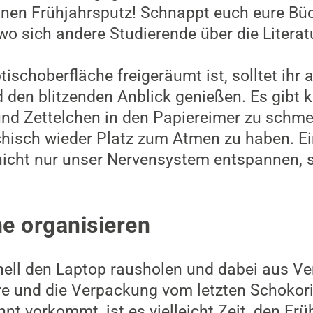
 einen Frühjahrsputz! Schnappt euch eure Bü
 wo sich andere Studierende über die Litera
schoberfläche freigeräumt ist, solltet ihr 
 den blitzenden Anblick genießen. Es gibt k
 und Zettelchen in den Papiereimer zu schm
chisch wieder Platz zum Atmen zu haben. E
nicht nur unser Nervensystem entspannen, 
he organisieren
nell den Laptop rausholen und dabei aus Ve
e und die Verpackung vom letzten Schokor
t vorkommt, ist es vielleicht Zeit, den Frü