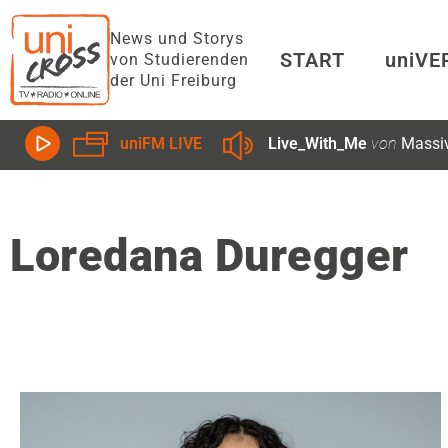
News und Storys
START
uniV
von Studierenden
der Uni Freiburg
Live_With_Me
von
Massi
uniFM LIVE
Loredana Duregger