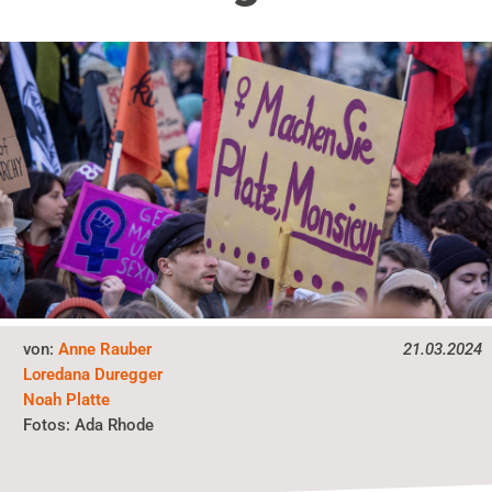
von:
Anne Rauber
21.03.2024
Loredana Duregger
Noah Platte
Ada Rhode
Fotos: