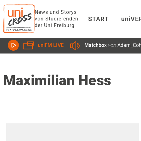
News und Storys
START
uniV
von Studierenden
der Uni Freiburg
Matchbox
von
Adam_Co
uniFM LIVE
Maximilian Hess