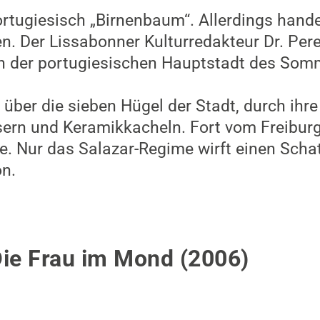
n Roman „Die Frau im Mond“, geschrieben v
nd 2006 unter dem Originaltitel ‘Mal di pietr
rschienen.
 sie die Geschichte ihrer Großmutter, die s
uträgt. Die sardische Bauerntochter ist jun
r gerade wegen ihrer Sehnsucht nach der wah
hre heimliche Leidenschaft ist das Schreib
riefen, die von ihren Empfängern wiederum 
. Nachdem sie schließlich aus sozialem Dru
während eines Kuraufenthalts einen heimgek
hn.
zufällig gestoßen, als ich es in einem öffen