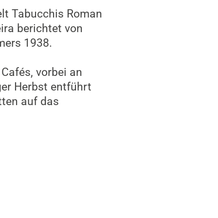
on der italienischen
i’ bei edizioni
ich gegen Ende des
g und schön, doch
ren Liebe keinen
en von
als anzüglich
ck einen Witwer
ehrten Veteran kennen
tlichen