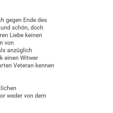
den, in eine ganz
t für kurze Zeit
 Ansprüchen an das
es voraus war,
uhig und dennoch
st passt, schwingt
des Vertrauens darin,
offnung in dem