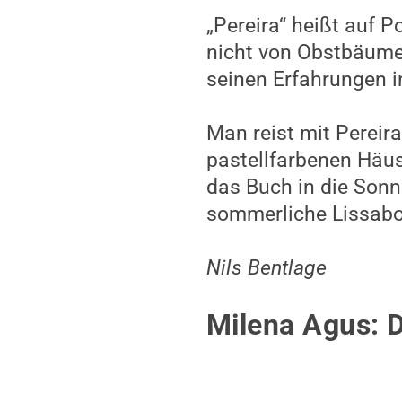
Momentan lese ich de
Autorin Milena Agus u
nottetempo in Rom e
In ihrem Werk erzählt
zweiten Weltkriegs z
findet sie trotz ode
passenden Partner. I
leidenschaftlichen B
interpretiert werden
heiratet, lernt sie 
und verliebt sich in i
Auf das Buch bin ich 