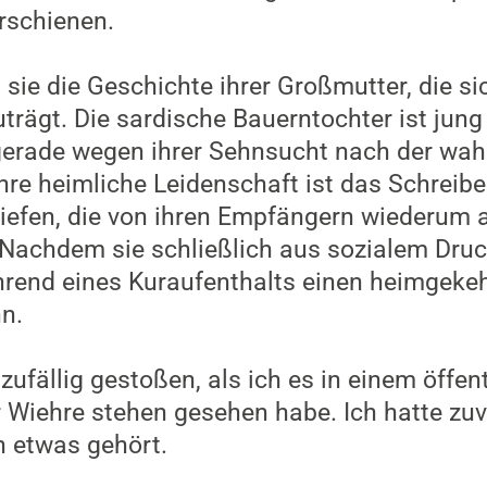
n diesen Aspekt aber auch getrost ausblen
atik abtauchen und der momentanen Realitä
jungen Frau, die in ihrem Denken und ihren
eitgenoss*innen in den 50er Jahren um einig
chst emotionalen Ebene. Die Handlung ist r
ile Melancholie, die gut in den späten Herb
 die Geschichte vermittelt auch ein Gefühl 
n wird und somit vielleicht einen Funken H
rs schweren Winter.