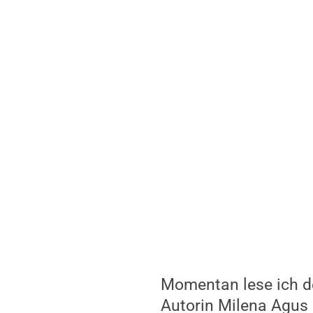
Bücherschrank in der
Titel noch der Autori
Die Lektüre ist ein g
ist außerdem nur gut
gelesen.
Man kann einerseits 
Situation ziehen, i
Ausnahmezuständen l
gleichsetzen möchte)
ersten Menschen, di
verwehrt bleiben. Un
eine Zeit versetzen, 