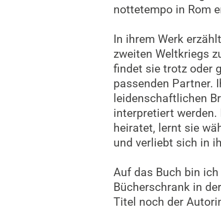
Andererseits kann ma
andere Zeit und Them
entfliehen.
Das Schicksal einer 
Leben vielen ihrer Z
berührt auf einer hö
mitreißend. Eine subt
beim Lesen mit. Doch
dass alles gut werde
diesem Jahr besonde
Maleen Pogoda