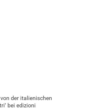
vor weder von dem
 Uni lese. Der Roman
enumbrüche schnell
rer aktuellen
mgang mit
 Pandemie keineswegs
 beziehungsweise
dadurch Chancen
eicht auch besser in
ten.