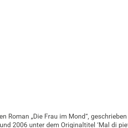
 Wiehre stehen gesehen habe. Ich hatte zu
n etwas gehört.
uter Ausgleich zu den Texten, die ich für die
e 130 Seiten lang und aufgrund vieler Seit
Parallelen zwischen der Handlung und unse
ndem man den Fokus auf den allgemeinen U
enkt (wobei ich einen Weltkrieg und eine
. Man erkennt: Wir sind nicht die einzigen
e Einschränkungen unterliegen und denen 
ter diesem Gesichtpunkt kann man sich viell
die unsere Großeltern und Urgroßeltern erleb