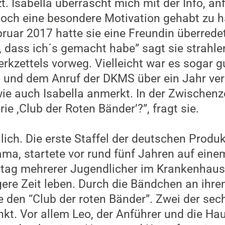
zt. Isabella überrascht mich mit der Info, a
noch eine besondere Motivation gehabt zu h
ruar 2017 hatte sie eine Freundin überredet.
, dass ich´s gemacht habe” sagt sie strahl
rkzettels vorweg. Vielleicht war es sogar g
 und dem Anruf der DKMS über ein Jahr ver
ie auch Isabella anmerkt. In der Zwischenze
rie ,Club der Roten Bänder’?”, fragt sie.
lich. Die erste Staffel der deutschen Produ
a, startete vor rund fünf Jahren auf einem
ltag mehrerer Jugendlicher im Krankenhaus,
gere Zeit leben. Durch die Bändchen an ihr
ie den “Club der roten Bänder”. Zwei der sec
kt. Vor allem Leo, der Anführer und die Haup