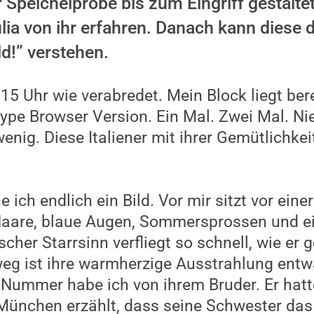
r Speichelprobe bis zum Eingriff gestalte
Julia von ihr erfahren. Danach kann diese
ld!” verstehen.
 15 Uhr wie verabredet. Mein Block liegt bere
ype Browser Version. Ein Mal. Zwei Mal. Ni
enig. Diese Italiener mit ihrer Gemütlichkeit
ich endlich ein Bild. Vor mir sitzt vor ein
Haare, blaue Augen, Sommersprossen und ei
cher Starrsinn verfliegt so schnell, wie er
weg ist ihre warmherzige Ausstrahlung ent
e Nummer habe ich von ihrem Bruder. Er hatte
 München erzählt, dass seine Schwester da