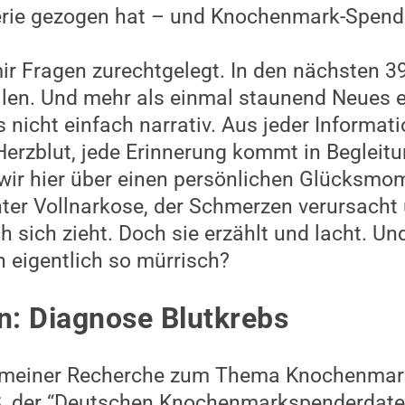
erie gezogen hat – und Knochenmark-Spende
mir Fragen zurechtgelegt. In den nächsten 3
llen. Und mehr als einmal staunend Neues e
es nicht einfach narrativ. Aus jeder Informati
erzblut, jede Erinnerung kommt in Begleitu
wir hier über einen persönlichen Glücksmom
unter Vollnarkose, der Schmerzen verursacht
sich zieht. Doch sie erzählt und lacht. Und
 eigentlich so mürrisch?
n: Diagnose Blutkrebs
 an meiner Recherche zum Thema Knochenmar
der “Deutschen Knochenmarkspenderdatei”,