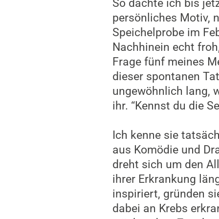
So dachte ich bis jet
persönliches Motiv, 
Speichelprobe im Feb
Nachhinein echt froh
Frage fünf meines Me
dieser spontanen Tat
ungewöhnlich lang, w
ihr. “Kennst du die Se
Ich kenne sie tatsäch
aus Komödie und Dram
dreht sich um den Al
ihrer Erkrankung län
inspiriert, gründen s
dabei an Krebs erkran