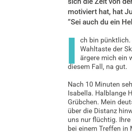
sich die Zeit von de
motiviert hat, hat 
“Sei auch du ein He
I
ch bin pünktlich.
Wahltaste der Sk
ärgere mich ein w
diesem Fall, na gut.
Nach 10 Minuten sehe 
Isabella. Halblange 
Grübchen. Mein deuts
über die Distanz hin
uns nur flüchtig. Ihr
bei einem Treffen in