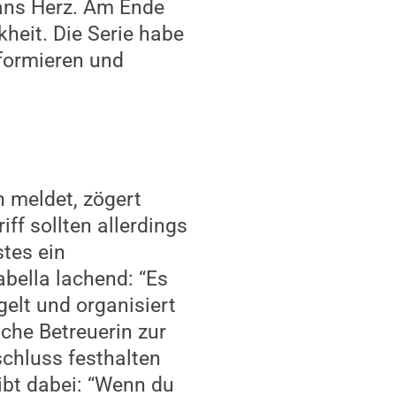
ans Herz. Am Ende
kheit. Die Serie habe
informieren und
h meldet, zögert
iff sollten allerdings
stes ein
bella lachend: “Es
elt und organisiert
iche Betreuerin zur
schluss festhalten
ibt dabei: “Wenn du