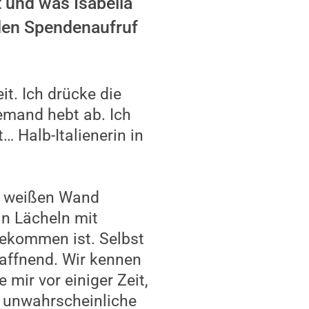
t und was Isabella
 den Spendenaufruf
it. Ich drücke die
emand hebt ab. Ich
… Halb-Italienerin in
er weißen Wand
n Lächeln mit
 gekommen ist. Selbst
waffnend. Wir kennen
 mir vor einiger Zeit,
s unwahrscheinliche