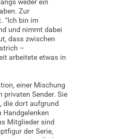
nfangs weder ein
aben. Zur
 “Ich bin im
end und nimmt dabei
ut, dass zwischen
strich –
it arbeitete etwas in
ktion, einer Mischung
 privaten Sender. Sie
 die dort aufgrund
en Handgelenken
hs Mitglieder sind
tfigur der Serie,