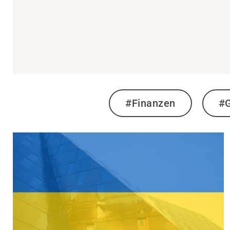
#Finanzen
#G