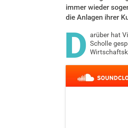
immer wieder sogena
die Anlagen ihrer K
D
arüber hat V
Scholle ges
Wirtschaftsk