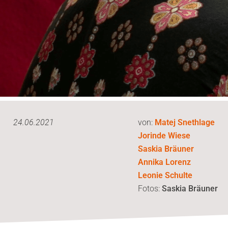
24.06.2021
von:
Matej Snethlage
Jorinde Wiese
Saskia Bräuner
Annika Lorenz
Leonie Schulte
Fotos:
Saskia Bräuner