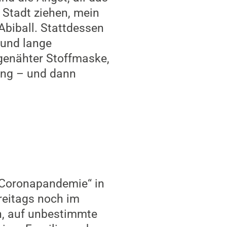
 Stadt ziehen, mein
Abiball. Stattdessen
 und lange
genähter Stoffmaske,
ung – und dann
„Coronapandemie“ in
freitags noch im
en, auf unbestimmte