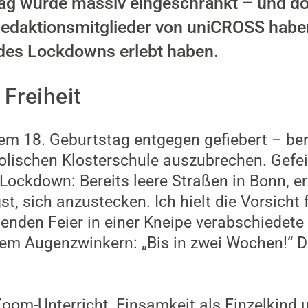
ltag wurde massiv eingeschränkt – und do
Redaktionsmitglieder von uniCROSS habe
 des Lockdowns erlebt haben.
Freiheit
em 18. Geburtstag entgegen gefiebert – ber
holischen Klosterschule auszubrechen. Gefei
Lockdown: Bereits leere Straßen in Bonn, e
, sich anzustecken. Ich hielt die Vorsicht 
enden Feier in einer Kneipe verabschiedete
nem Augenzwinkern: „Bis in zwei Wochen!“ 
om-Unterricht, Einsamkeit als Einzelkind u