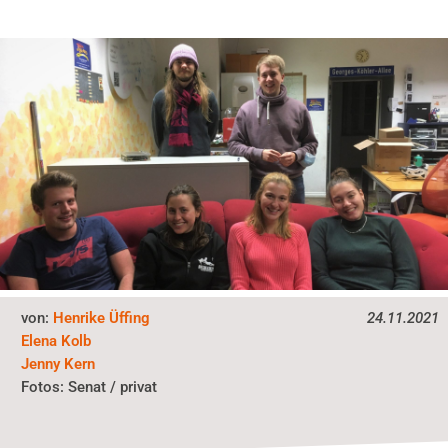
von:
Henrike Üffing
24.11.2021
Elena Kolb
Jenny Kern
Senat / privat
Fotos: