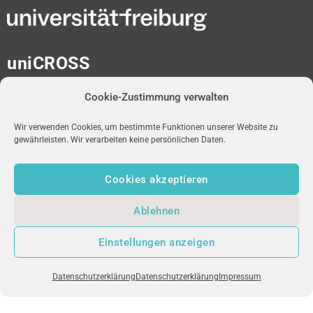
uniCROSS
Albert-Ludwigs-Universität
Cookie-Zustimmung verwalten
Universitätsbibliothek
Medienzentrum
Platz der Universität 2
Wir verwenden Cookies, um bestimmte Funktionen unserer Website zu
gewährleisten. Wir verarbeiten keine persönlichen Daten.
D-79098 Freiburg im Breisgau
Cookies akzeptieren
redaktion-unicross[at]ub.uni-freiburg.de
Ablehnen
NEWSLETTER
uniFM LIVE
IMPRESSUM
Einstellungen anzeigen
DATENSCHUTZ
Datenschutzerklärung
Datenschutzerklärung
Impressum