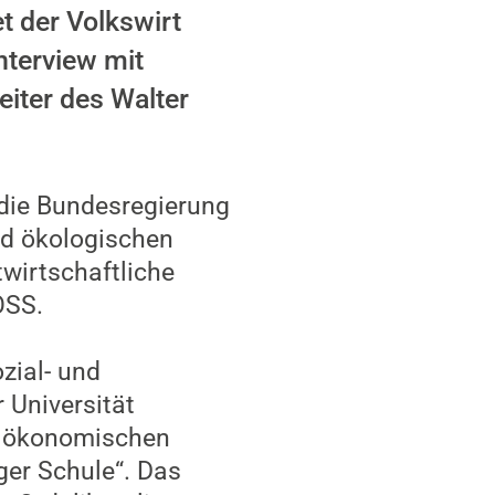
t der Volkswirt
Interview mit
iter des Walter
“ die Bundesregierung
und ökologischen
wirtschaftliche
OSS.
ozial- und
 Universität
nd ökonomischen
ger Schule“. Das