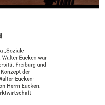
d
a „Soziale
. Walter Eucken war
rsität Freiburg und
s Konzept der
 Walter-Eucken-
von Herrn Eucken.
rktwirtschaft