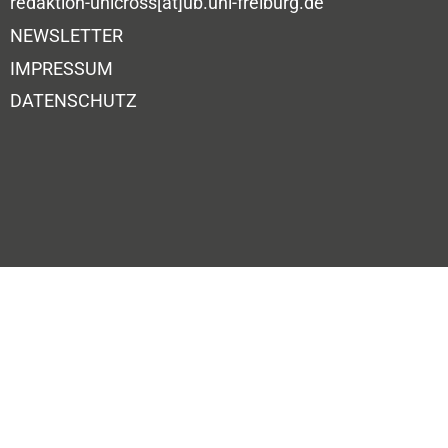
redaktion-unicross[at]ub.uni-freiburg.de
NEWSLETTER
IMPRESSUM
DATENSCHUTZ