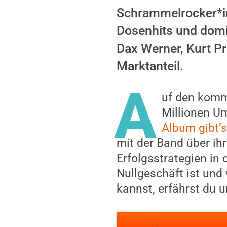
Schrammelrocker*in
Dosenhits und domi
Dax Werner, Kurt P
Marktanteil.
A
uf den komme
Millionen Um
Album gibt’s
mit der Band über i
Erfolgsstrategien in
Nullgeschäft ist und
kannst, erfährst du u