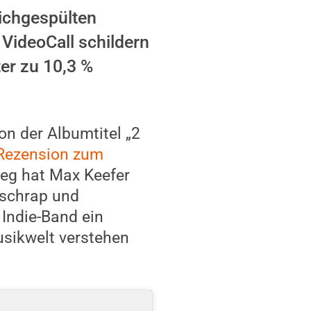
ichgespülten
VideoCall schildern
er zu 10,3 %
on der Albumtitel „2
Rezension zum
ieg hat Max Keefer
tschrap und
 Indie-Band ein
usikwelt verstehen