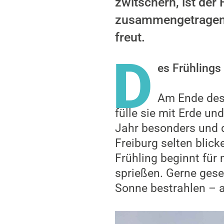
zwitschern, ist der
zusammengetragen, 
freut.
D
es Frühlings
Am Ende des 
fülle sie mit Erde u
Jahr besonders und d
Freiburg selten blick
Frühling beginnt für
sprießen. Gerne gesel
Sonne bestrahlen – a