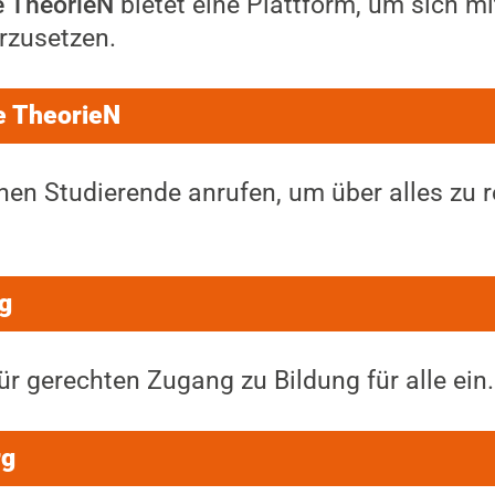
e TheorieN
bietet eine Plattform, um sich mi
rzusetzen.
e TheorieN
en Studierende anrufen, um über alles zu 
g
ür gerechten Zugang zu Bildung für alle ein.
rg