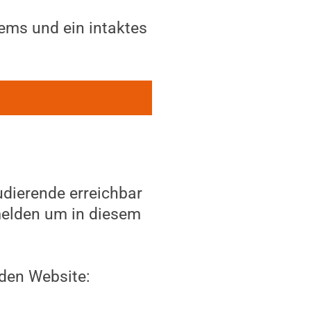
ems und ein intaktes
udierende erreichbar
lden um in diesem
nden Website: