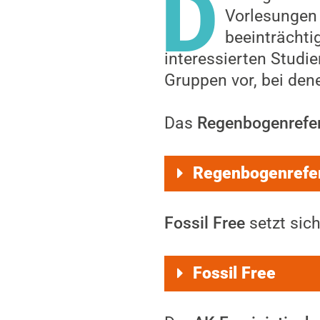
D
Vorlesungen 
beeinträchti
interessierten Studi
Gruppen vor, bei den
Das
Regenbogenrefer
Regenbogenrefe
Fossil Free
setzt sich
Fossil Free