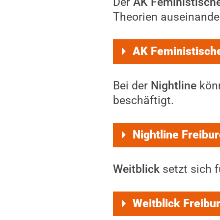
Der
AK Feministisch
Theorien auseinande
AK Feministisch
Bei der
Nightline
könn
beschäftigt.
Nightline Freibur
Weitblick
setzt sich f
Weitblick Freibu