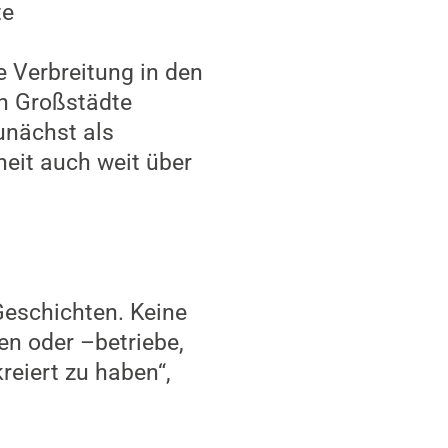
te
e Verbreitung in den
n Großstädte
zunächst als
heit auch weit über
Geschichten. Keine
ien oder –betriebe,
reiert zu haben“,