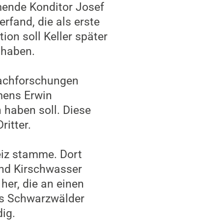
mende Konditor Josef
rfand, die als erste
ion soll Keller später
 haben.
Nachforschungen
mens Erwin
 haben soll. Diese
itter.
eiz stamme. Dort
und Kirschwasser
er, die an einen
ls Schwarzwälder
dig.