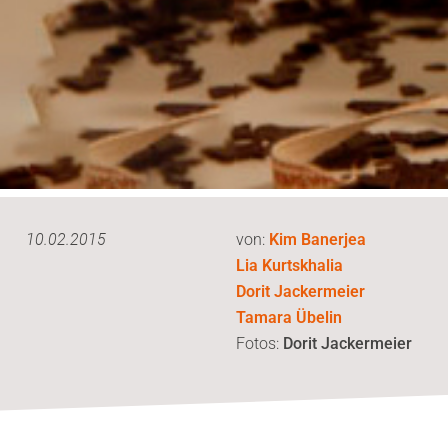
10.02.2015
von:
Kim Banerjea
Lia Kurtskhalia
Dorit Jackermeier
Tamara Übelin
Fotos:
Dorit Jackermeier