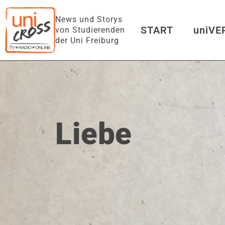
News und Storys
START
uniV
von Studierenden
der Uni Freiburg
uniFM LIVE
Liebe